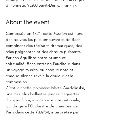
d'Honneur, 93200 Saint-Denis, Frankrijk
About the event
Composée en 1724, cette 
Passion
 est l’une 
des œuvres les plus émouvantes de Bach, 
combinant des récitatifs dramatiques, des 
arias poignantes et des chœurs puissants. 
Par son équilibre entre lyrisme et 
spiritualité, Bach entraîne l’auditeur dans 
un voyage musical où chaque note et 
chaque silence révèle la douleur et la 
compassion.
C’est la cheffe polonaise Marta Gardolińska, 
une des plus brillantes jeunes baguettes 
d’aujourd’hui, à la carrière internationale, 
qui dirigera l’Orchestre de chambre de 
Paris dans cette 
Passion
, interprétée par 
des solistes de premier plan et l’admirable 
Chœur de Chambre de Namur.