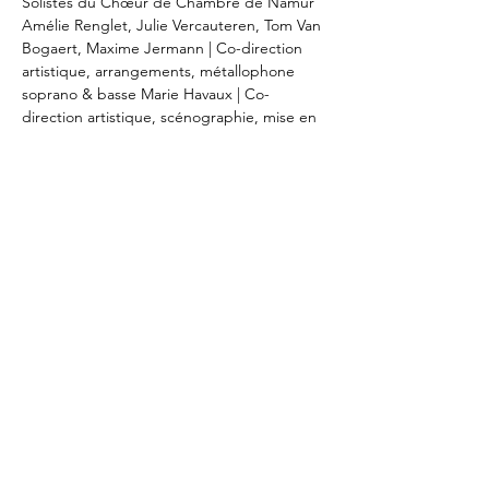
Solistes du Chœur de Chambre de Namur 
Amélie Renglet, Julie Vercauteren, Tom Van 
Bogaert, Maxime Jermann | Co-direction 
artistique, arrangements, métallophone 
soprano & basse Marie Havaux | Co-
direction artistique, scénographie, mise en 
scène Erika Meda | Création lumière Pascal 
Georis
RSVP
Share this event