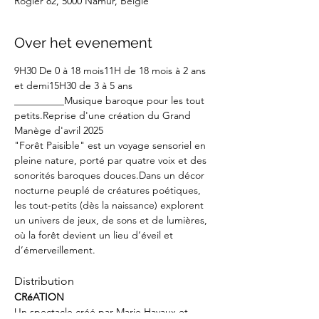
Rogier 82, 5000 Namur, België
Over het evenement
9H30 De 0 à 18 mois11H de 18 mois à 2 ans 
et demi15H30 de 3 à 5 ans
__________Musique baroque pour les tout 
petits.Reprise d'une création du Grand 
Manège d'avril 2025
"Forêt Paisible" est un voyage sensoriel en 
pleine nature, porté par quatre voix et des 
sonorités baroques douces.Dans un décor 
nocturne peuplé de créatures poétiques, 
les tout-petits (dès la naissance) explorent 
un univers de jeux, de sons et de lumières, 
où la forêt devient un lieu d’éveil et 
d’émerveillement.
Distribution
CRéATION
Un spectacle créé par Marie Havaux et 