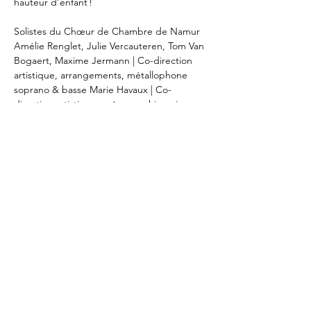
hauteur d’enfant !
Solistes du Chœur de Chambre de Namur 
Amélie Renglet, Julie Vercauteren, Tom Van 
Bogaert, Maxime Jermann | Co-direction 
artistique, arrangements, métallophone 
soprano & basse Marie Havaux | Co-
direction artistique, scénographie, mise en 
scène Erika Meda | Création lumière Pascal 
Georis
Antwoord
Deel dit evenement