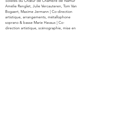
Solistes du Chœur de Chambre de Namur 
Amélie Renglet, Julie Vercauteren, Tom Van 
Bogaert, Maxime Jermann | Co-direction 
artistique, arrangements, métallophone 
soprano & basse Marie Havaux | Co-
direction artistique, scénographie, mise en 
scène Erika Meda | Création lumière Pascal 
Georis
Antwoord
Deel dit evenement