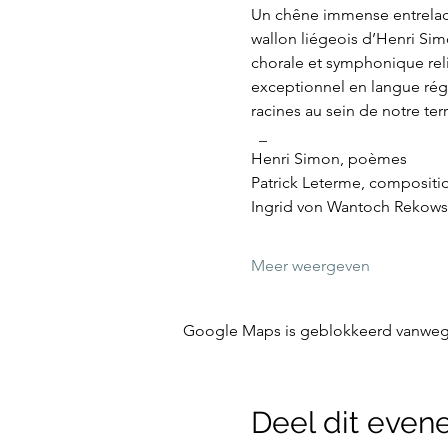
Un chêne immense entrelace 
wallon liégeois d’Henri Sim
chorale et symphonique reli
exceptionnel en langue régio
racines au sein de notre t
 _
Henri Simon, poèmes 
Patrick Leterme, composition
Ingrid von Wantoch Rekowsk
Meer weergeven
Google Maps is geblokkeerd vanwege j
Deel dit eve