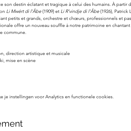
son destin éclatant et tragique à celui des humains. À partir 
on 
Li Mwért di l’Åbe 
(1909) et 
Li R’vindje di l’Åbe 
(1926), Patrick
ant petits et grands, orchestre et chœurs, professionnels et pa
nale offre un nouveau souffle à notre patrimoine en chantant la
erre commune.
, direction artistique et musicale
i, mise en scène
e instellingen voor Analytics en functionele cookies.
nement