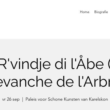
Home
Biografie
 R'vindje di l'Åbe 
vanche de l'Arb
vr 26 sep
  |  
Paleis voor Schone Kunsten van Karelskon