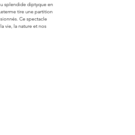
du splendide diptyque en 
 Leterme tire une partition 
ssionnés. Ce spectacle 
 vie, la nature et nos 