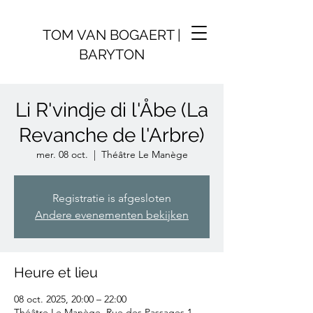
TOM VAN BOGAERT |
BARYTON
Li R'vindje di l'Åbe (La
Revanche de l'Arbre)
mer. 08 oct.
  |  
Théâtre Le Manège
Registratie is afgesloten
Andere evenementen bekijken
Heure et lieu
08 oct. 2025, 20:00 – 22:00
Théâtre Le Manège, Rue des Passages 1,