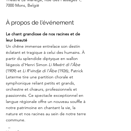
7000 Mons, België
À propos de l'événement
Le chant grandiose de nos racines et de 
leur beauté
Un chêne immense entrelace son destin 
éclatant et tragique à celui des humains. À 
partir du splendide diptyque en wallon 
liégeois d’Henri Simon 
Li Mwért di l’Åbe 
(1909) et 
Li R’vindje di l’Åbe 
(1926), Patrick 
Leterme tire une partition chorale et 
symphonique reliant petits et grands, 
orchestre et chœurs, professionnels et 
passionnés. Ce spectacle exceptionnel en 
langue régionale offre un nouveau souffle à 
notre patrimoine en chantant la vie, la 
nature et nos racines au sein de notre terre 
commune.
 _