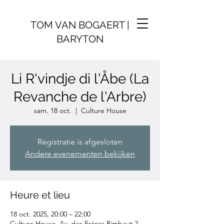
TOM VAN BOGAERT |
BARYTON
Li R'vindje di l'Åbe (La
Revanche de l'Arbre)
sam. 18 oct.
  |  
Culture House
Registratie is afgesloten
Andere evenementen bekijken
Heure et lieu
18 oct. 2025, 20:00 – 22:00
Culture House, Av. des Frères Rimbaut 2,