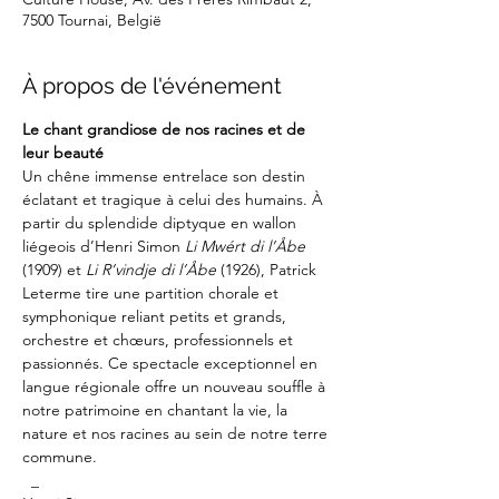
7500 Tournai, België
À propos de l'événement
Le chant grandiose de nos racines et de 
leur beauté
Un chêne immense entrelace son destin 
éclatant et tragique à celui des humains. À 
partir du splendide diptyque en wallon 
liégeois d’Henri Simon 
Li Mwért di l’Åbe 
(1909) et 
Li R’vindje di l’Åbe 
(1926), Patrick 
Leterme tire une partition chorale et 
symphonique reliant petits et grands, 
orchestre et chœurs, professionnels et 
passionnés. Ce spectacle exceptionnel en 
langue régionale offre un nouveau souffle à 
notre patrimoine en chantant la vie, la 
nature et nos racines au sein de notre terre 
commune.
 _