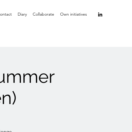
ontact
Diary
Collaborate
Own initiatives
dsummer
n)
 jonge