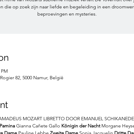
 die op zoek zijn naar liefde en begeleiding in een droomwer
beproevingen en mysteries.
on
0 PM
ogier 82, 5000 Namur, België
nt
AMADEUS MOZART LIBRETTO DOOR EMANUEL SCHIKANEDE
Pamina
 Gianna Cañete Gallo 
Königin der Nacht
 Morgane Heyse
te Dame 
Pauline Lebbe 
Zweite
Dame
 Sonia Jacquelin 
Dritte D