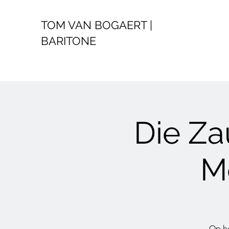
TOM VAN BOGAERT |
BARITONE
Die Za
M
Op he