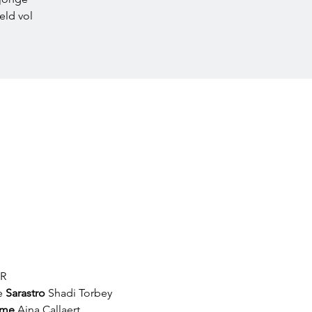
eld vol
R
 
Sarastro
 Shadi Torbey 
ame
 Aina Callaert 