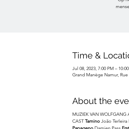
mensen
Time & Locati
Jul 08, 2023, 7:00 PM – 10:0
Grand Manège Namur, Rue R
About the eve
MUZIEK VAN WOLFGANG 
CAST 
Tamino
 João Terleira 
Papageno
 Damien Pass 
Ers