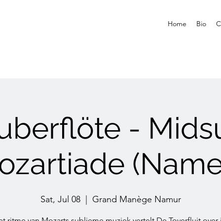
Home
Bio
C
uberflöte - Mi
ozartiade (Name
Sat, Jul 08
  |  
Grand Manège Namur
t ritme van Mozarts sublieme muziek vertelt De Toverfluit over