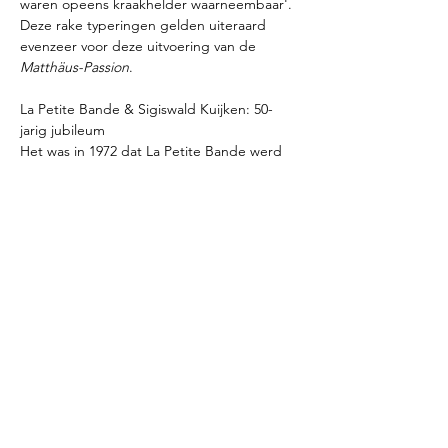
waren opeens kraakhelder waarneembaar'. 
Deze rake typeringen gelden uiteraard 
evenzeer voor deze uitvoering van de 
Matthäus-Passion
.

La Petite Bande & Sigiswald Kuijken: 50-
jarig jubileum

Het was in 1972 dat La Petite Bande werd 
opgericht door Sigiswald Kuijken en Gustav 
Leonhardt, twee grootheden uit de oude 
muziek. In 2022 bestaat La Petite Bande 
dus 50 jaar en het behoort al die tijd tot de 
toonaangevende barokensembles in…
Show More
Share this event