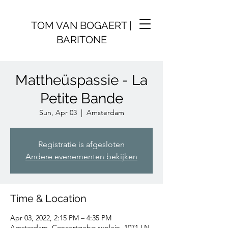
TOM VAN BOGAERT |
BARITONE
Mattheüspassie - La
Petite Bande
Sun, Apr 03
  |  
Amsterdam
Registratie is afgesloten
Andere evenementen bekijken
Time & Location
Apr 03, 2022, 2:15 PM – 4:35 PM
Amsterdam, Concertgebouwplein, 1071 LN