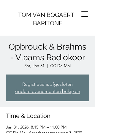
TOM VAN BOGAERT |
BARITONE
Opbrouck & Brahms
- Vlaams Radiokoor
Sat, Jan 31
  |  
CC De Mol
Registratie is afgesloten
Andere evenementen bekijken
Time & Location
Jan 31, 2026, 8:15 PM – 11:00 PM
CC De Mol, Aarschotsesteenweg 3, 2500