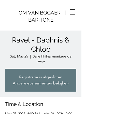
TOM VAN BOGAERT |
BARITONE
Ravel - Daphnis &
Chloé
Sat, May 25
  |  
Salle Philharmonique de
Liège
Registratie is afgesloten
Andere evenementen bekijken
Time & Location
May 25, 2024, 8:00 PM – May 26, 2024, 9:00