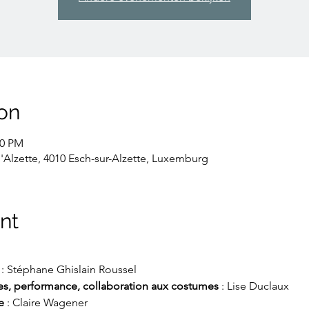
on
00 PM
l'Alzette, 4010 Esch-sur-Alzette, Luxemburg
nt
 : Stéphane Ghislain Roussel 
es, performance, collaboration aux costumes 
: Lise Duclaux 
e
 : Claire Wagener