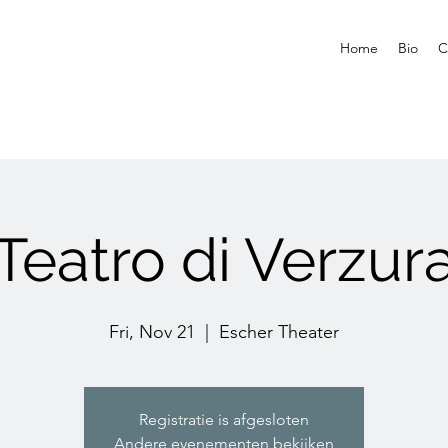
Home
Bio
C
Teatro di Verzur
Fri, Nov 21
  |  
Escher Theater
Registratie is afgesloten
Andere evenementen bekijken