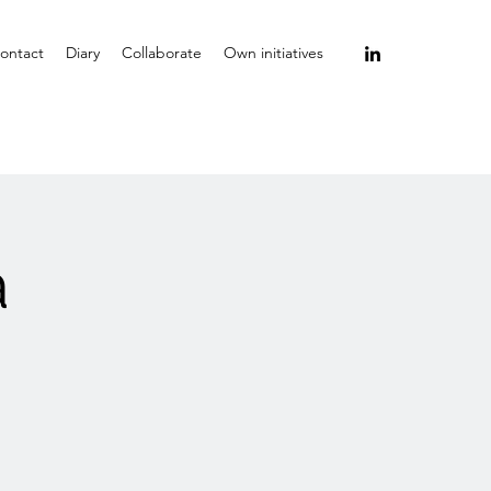
ontact
Diary
Collaborate
Own initiatives
a