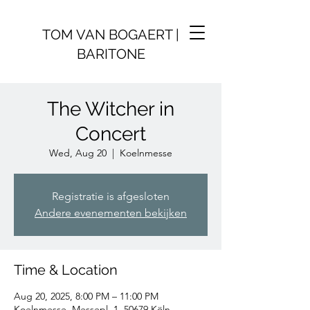
TOM VAN BOGAERT |
BARITONE
The Witcher in
Concert
Wed, Aug 20
  |  
Koelnmesse
Registratie is afgesloten
Andere evenementen bekijken
Time & Location
Aug 20, 2025, 8:00 PM – 11:00 PM
Koelnmesse, Messepl. 1, 50679 Köln,