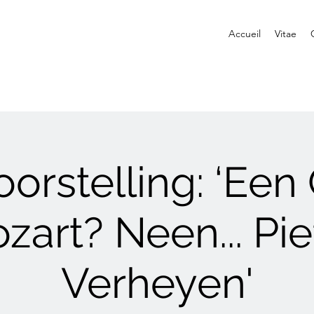
Accueil
Vitae
orstelling: ‘Een
zart? Neen... Pie
Verheyen'