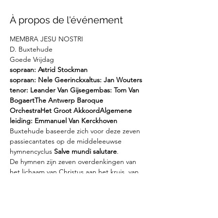
À propos de l'événement
MEMBRA JESU NOSTRI

D. Buxtehude

Goede Vrijdag
sopraan: Astrid Stockman

sopraan: Nele Geerinckx
altus: Jan Wouters

tenor: Leander Van Gijsegem
bas: Tom Van 
Bogaert
The Antwerp Baroque 
Orchestra
Het Groot Akkoord
Algemene 
leiding: Emmanuel Van Kerckhoven
Buxtehude baseerde zich voor deze zeven 
passiecantates op de middeleeuwse 
hymnencyclus 
Salve mundi salutare
.

De hymnen zijn zeven overdenkingen van 
het lichaam van Christus aan het kruis, van 
de voeten tot het gezicht.