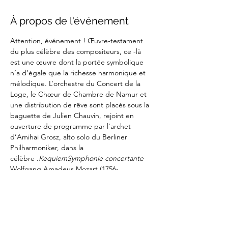
À propos de l'événement
Attention, événement ! Œuvre-testament 
du plus célèbre des compositeurs, ce 
-là 
est une œuvre dont la portée symbolique 
n’a d’égale que la richesse harmonique et 
mélodique. L’orchestre du Concert de la 
Loge, le Chœur de Chambre de Namur et 
une distribution de rêve sont placés sous la 
baguette de Julien Chauvin, rejoint en 
ouverture de programme par l’archet 
d’Amihai Grosz, alto solo du Berliner 
Philharmoniker, dans la 
célèbre 
.
Requiem
Symphonie concertante
Wolfgang Amadeus Mozart (1756-
1791) 
Symphonie concertante pour violon, 
alto et orchestre K. 364/320
Requiem en ré mineur K.626