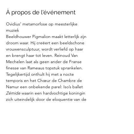
À propos de l'événement
Ovidius’ metamorfose op meesterlijke 
muziek
Beeldhouwer Pigmalion maakt letterlijk zijn 
droom waar. Hij creëert een beeldschone 
vrouwensculptuur, wordt verliefd op haar 
en brengt haar tot leven. Reinoud Van 
Mechelen laat als geen ander de Franse 
finesse van Rameaus topstuk sprankelen. 
Tegelijkertijd onthult hij met a nocte 
temporis en het Chœur de Chambre de 
Namur een onbekende parel: Iso’s ballet 
Zémide 
waarin een hardvochtige koningin 
zich uiteindelijk door de eloquentie van de 
liefde moet laten overtuigen.