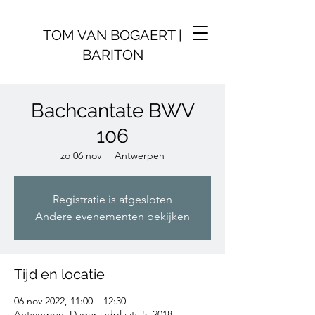
TOM VAN BOGAERT |
BARITON
Bachcantate BWV
106
zo 06 nov
  |  
Antwerpen
Registratie is afgesloten
Andere evenementen bekijken
Tijd en locatie
06 nov 2022, 11:00 – 12:30
Antwerpen, Dageraadplaats 5, 2018