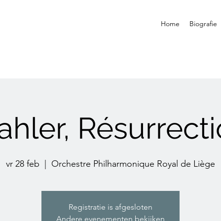
Home
Biografie
hler, Résurrect
vr 28 feb
  |  
Orchestre Philharmonique Royal de Liège
Registratie is afgesloten
Andere evenementen bekijken