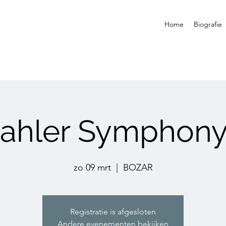
Home
Biografie
ahler Symphony
zo 09 mrt
  |  
BOZAR
Registratie is afgesloten
Andere evenementen bekijken