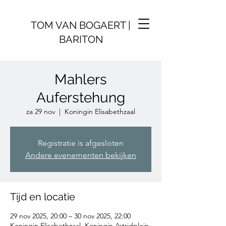
TOM VAN BOGAERT |
BARITON
Mahlers
Auferstehung
za 29 nov
  |  
Koningin Elisabethzaal
Registratie is afgesloten
Andere evenementen bekijken
Tijd en locatie
29 nov 2025, 20:00 – 30 nov 2025, 22:00
Koningin Elisabethzaal, Koningin Astridplein